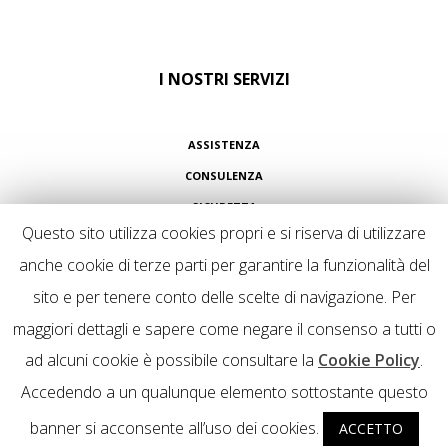
I NOSTRI SERVIZI
ASSISTENZA
CONSULENZA
SICUREZZA
Questo sito utilizza cookies propri e si riserva di utilizzare
anche cookie di terze parti per garantire la funzionalità del
sito e per tenere conto delle scelte di navigazione. Per
maggiori dettagli e sapere come negare il consenso a tutti o
Copyright 2022 Echoinformatica Srl - Iscrizione registro imprese
03265930960. REA: MI-1662326 - Capitale Sociale i.v. € 10.330,00 - PEC:
ad alcuni cookie è possibile consultare la
Cookie Policy
.
echoinformatica@promopec.it
Accedendo a un qualunque elemento sottostante questo
Privacy policy
Cookie Policy
banner si acconsente all’uso dei cookies.
ACCETTO