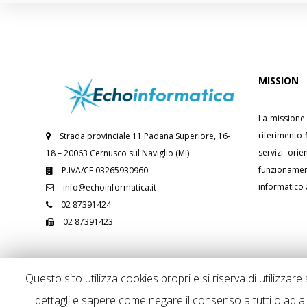
MISSION
La missione
riferimento 
Strada provinciale 11 Padana Superiore, 16-
servizi orie
18 – 20063 Cernusco sul Naviglio (MI)
funzioname
P.IVA/CF 03265930960
informatico 
info@echoinformatica.it
02 87391424
02 87391423
Questo sito utilizza cookies propri e si riserva di utilizzar
dettagli e sapere come negare il consenso a tutti o ad a